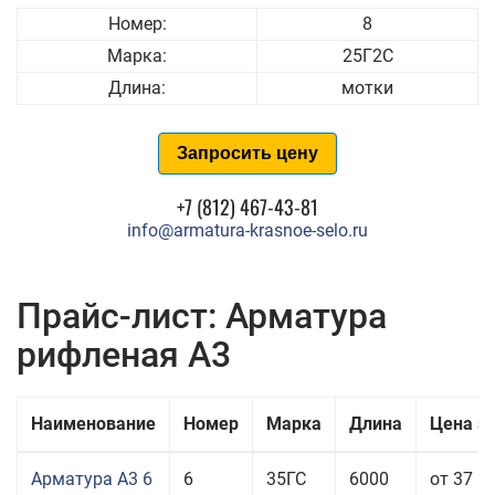
Номер:
8
Марка:
25Г2С
Длина:
мотки
Запросить цену
+7 (812) 467-43-81
info@armatura-krasnoe-selo.ru
Прайс-лист: Арматура
рифленая А3
Наименование
Номер
Марка
Длина
Цена з
Арматура А3 6
6
35ГС
6000
от 37 5