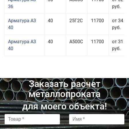
36
руб.
Арматура А3
40
25Г2С
11700
от 34 0
40
руб.
Арматура А3
40
А500С
11700
от 31 8
40
руб.
Заказать расчет
металлопроката
для моего объекта!