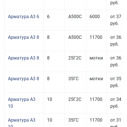
руб.
Арматура А3 6
6
А500С
6000
от 37 0
руб.
Арматура А3 8
8
А500С
11700
от 36 5
руб.
Арматура А3 8
8
25Г2С
мотки
от 36 0
руб.
Арматура А3 8
8
35ГС
мотки
от 35 0
руб.
Арматура А3
10
25Г2С
11700
от 34 5
10
руб.
Арматура А3
10
35ГС
11700
от 31 0
10
руб.